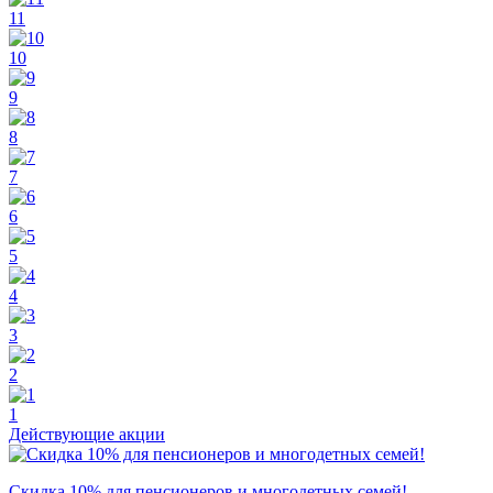
11
10
9
8
7
6
5
4
3
2
1
Действующие акции
Скидка 10% для пенсионеров и многодетных семей!