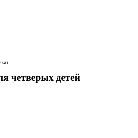
аказ
ля четверых детей