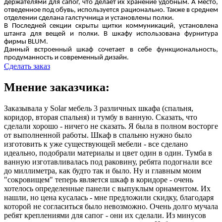
держателями для сапог, что делает их хранение удобным. А место,
отведенное под обувь, используется рационально. Также в среднем
отделении сделана галстучница и установлены полки.
В Последней секции скрыты щитки коммуникаций, установлена
штанга для вещей и полки. В шкафу использована фурнитура
фирмы
BLUM
.
Данный встроенный шкаф сочетает в себе функциональность,
продуманность и современный дизайн.
Сделать заказ
Мнение заказчика:
Заказывала у Solar мебель 3 различных шкафа (спальня,
коридор, вторая спальня) и тумбу в ванную. Сказать, что
сделали хорошо - ничего не сказать. Я была в полном восторге
от выполненной работы. Шкаф в спальню нужно было
изготовить к уже существующей мебели - все сделано
идеально, подобрали материалы и цвет один в один. Тумба в
ванную изготавливалась под раковину, ребята подогнали все
до миллиметра, как будто так и было. Ну и главным моим
"сокровищем" теперь является шкаф в коридоре - очень
хотелось определенные панели с выпуклым орнаментом. Их
нашли, но цена кусалась - мне предложили скидку, благодаря
которой не согласиться было невозможно. Очень долго мучала
ребят креплениями для сапог - они их сделали. Из минусов