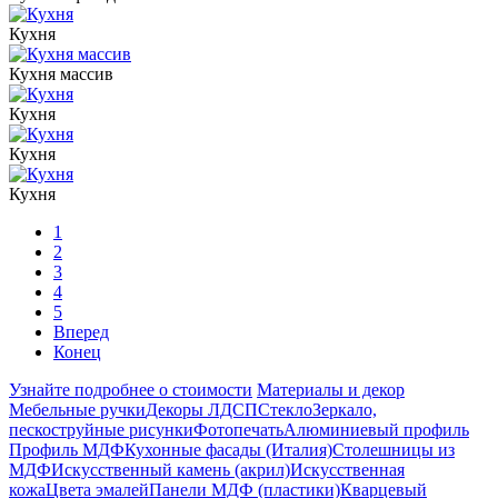
Кухня
Кухня массив
Кухня
Кухня
Кухня
1
2
3
4
5
Вперед
Конец
Узнайте подробнее о стоимости
Материалы и декор
Мебельные ручки
Декоры ЛДСП
Стекло
Зеркало,
пескоструйные рисунки
Фотопечать
Алюминиевый профиль
Профиль МДФ
Кухонные фасады (Италия)
Столешницы из
МДФ
Искусственный камень (акрил)
Искусственная
кожа
Цвета эмалей
Панели МДФ (пластики)
Кварцевый