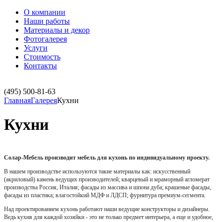
О компании
Наши работы
Материалы и декор
Фотогалерея
Услуги
Стоимость
Контакты
(495)
500-81-63
Главная
Галерея
Кухни
Кухни
Солар-Мебель производит мебель для кухонь по индивидуальному проекту.
В нашем производстве используются такие материалы как: и
скусственный
(акриловый) камень ведущих производителей; к
варцевый и мраморный агломерат
производства Россия, Италия; фасады из ма
ссива и шпона дуба; крашеные фасады,
фасады из пластика; в
лагостойкий МДФ и ЛДСП; ф
урнитура премиум-сегмента.
Над проектированием кухонь работают наши ведущие конструкторы и дизайнеры.
Ведь кухня для каждой хозяйки - это не только предмет интерьера, а еще и удобное,